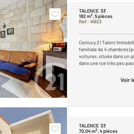
TALENCE 33
2
162 m
, 5 pièces
Ref : 41623
Century 21 Talent Immobil
familiale de 4 chambres (p
voitures, située dans un q
dans une rue très peu pass
Voir 
TALENCE 33
2
70,04 m
, 4 pièces