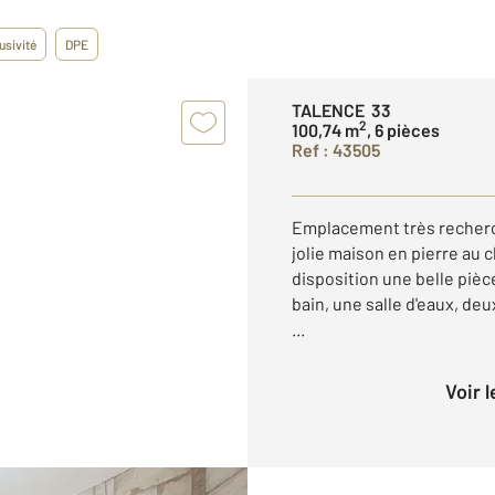
usivité
DPE
TALENCE 33
2
100,74 m
, 6 pièces
Ref : 43505
Emplacement très recherc
jolie maison en pierre au 
disposition une belle pièc
bain, une salle d'eaux, d
...
Voir 