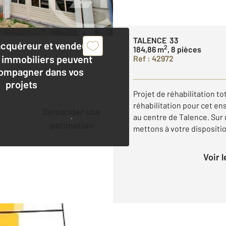
TALENCE 33
acquéreur et vendeur,
2
184,86 m
, 8 pièces
 immobiliers peuvent
Ref : 42972
ompagner dans vos
projets
Projet de réhabilitation t
réhabilitation pour cet e
Demander une
au centre de Talence. Sur
estimation
mettons à votre dispositi
Voir 