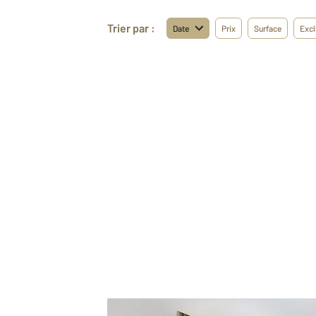
Trier par :
Date
Prix
Surface
Excl